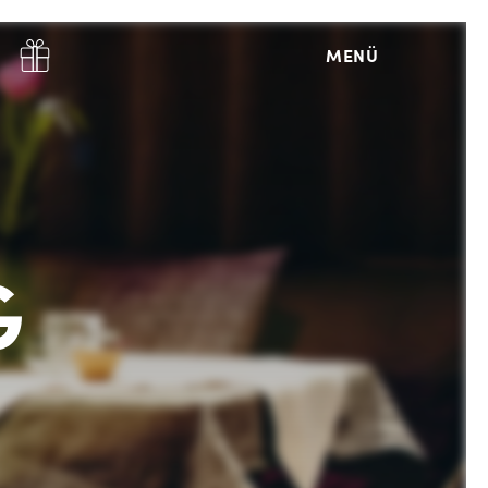
MENÜ
G