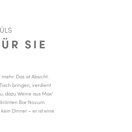
MÜLS
ÜR SIE
 mehr. Das ist Absicht.
isch bringen, verdient
au, dazu Weine aus Max'
gekrönten Bar Novum.
 kein Dinner – er ist eine