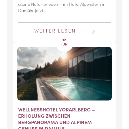
alpine Natur erleben – im Hotel Alpenstern in
Damüls. Jetzt…
WEITER LESEN
12.
JUN
WELLNESSHOTEL VORARLBERG –
ERHOLUNG ZWISCHEN
BERGPANORAMA UND ALPINEM
GENUSS IN DAMÜLS