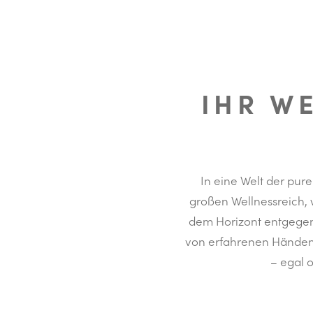
IHR W
In eine Welt der pur
großen Wellnessreich, w
dem Horizont entgegen.
von erfahrenen Händen 
– egal 